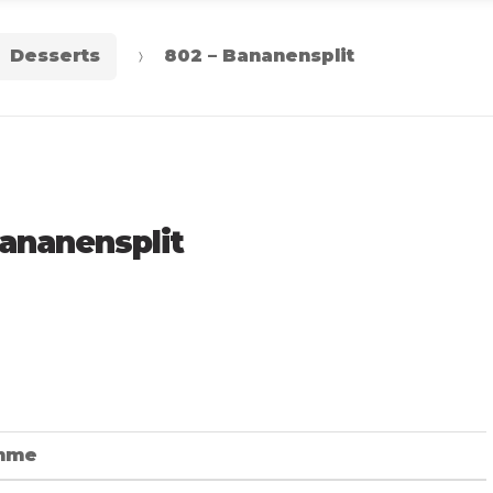
Desserts
802 – Bananensplit
Bananensplit
mme