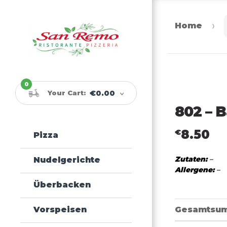
Home
Skip
Skip
to
to
navigation
content
0
Your Cart:
€0.00
802 – 
8.50
€
Pizza
Zutaten:
–
Nudelgerichte
Allergene:
–
Überbacken
Gesamtsu
Vorspeisen