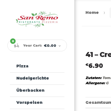
Home
Skip
Skip
to
to
navigation
content
0
Your Cart:
€0.00
41 – C
6.90
€
Pizza
Zutaten:
Tom
Nudelgerichte
Allergene:
G
Überbacken
Gesamtsu
Vorspeisen