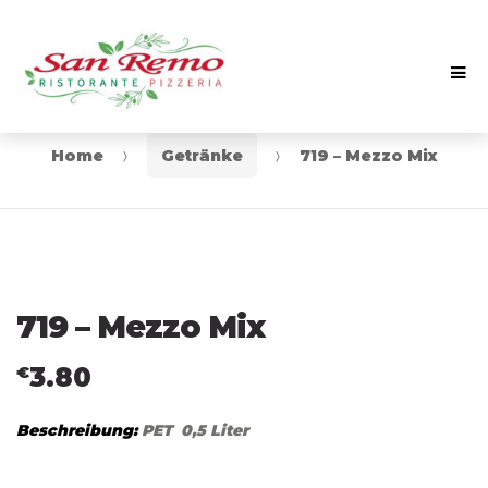
Me
Skip
Skip
to
to
navigation
content
Home
Getränke
719 – Mezzo Mix
719 – Mezzo Mix
3.80
€
Beschreibung:
PET 0,5 Liter