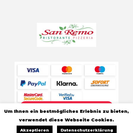
Standort
Um Ihnen ein bestmögliches Erlebnis zu bieten,
verwendet diese Webseite Cookies.
0
Akzeptieren
Datenschutzerklärung
shop page