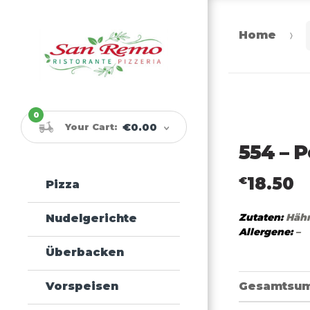
Home
Skip
Skip
to
to
navigation
content
0
Your Cart:
€0.00
554 – P
18.50
€
Pizza
Zutaten:
Hähn
Nudelgerichte
Allergene:
–
Überbacken
Gesamtsu
Vorspeisen