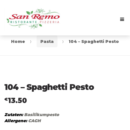
Me
Skip
Skip
to
to
navigation
content
Home
Pasta
104 – Spaghetti Pesto
104 – Spaghetti Pesto
13.50
€
Zutaten:
Basilikumpesto
Allergene:
CAGH