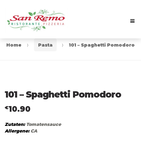
Me
Skip
Skip
to
to
navigation
content
Home
Pasta
101 – Spaghetti Pomodoro
101 – Spaghetti Pomodoro
10.90
€
Zutaten:
Tomatensauce
Allergene:
CA