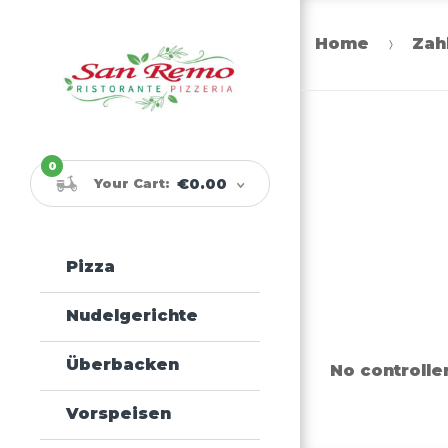
Home
Zah
Skip
Skip
to
to
navigation
content
0
Your Cart:
€0.00
Pizza
Nudelgerichte
Überbacken
No controlle
Vorspeisen