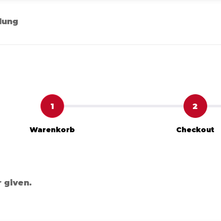
lung
1
2
Warenkorb
Checkout
r given.